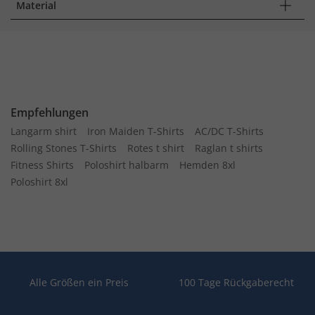
Material
Empfehlungen
Langarm shirt
Iron Maiden T-Shirts
AC/DC T-Shirts
Rolling Stones T-Shirts
Rotes t shirt
Raglan t shirts
Fitness Shirts
Poloshirt halbarm
Hemden 8xl
Poloshirt 8xl
Alle Größen ein Preis
100 Tage Rückgaberecht