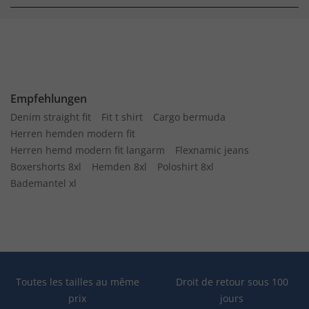
Empfehlungen
Denim straight fit
Fit t shirt
Cargo bermuda
Herren hemden modern fit
Herren hemd modern fit langarm
Flexnamic jeans
Boxershorts 8xl
Hemden 8xl
Poloshirt 8xl
Bademantel xl
Toutes les tailles au même
Droit de retour sous 100
prix
jours