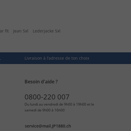
r fit
Jean 5xl
Lederjacke 5xl
L
Livraison à l’adresse de ton choix
Besoin d'aide ?
0800-220 007
Du lundi au vendredi de 9h00 à 19h00 et le
samedi de 9h00 à 16h00
service@mail.JP1880.ch