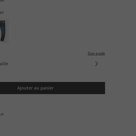
an
Size guide
aille
Ajouter au panier
uit