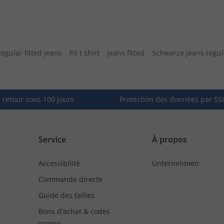
egular fitted jeans
Fit t shirt
Jeans fitted
Schwarze jeans regula
e retour sous 100 jours
Protection des données par SS
Service
À propos
Accessibilité
Unternehmen
Commande directe
Guide des tailles
Bons d'achat & codes
promo