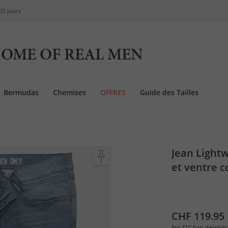
00 jours
OME OF REAL MEN
Bermudas
Chemises
OFFRES
Guide des Tailles
Jean Lightw
et ventre c
CHF 119.95
Prix TTC
frais d'expédit