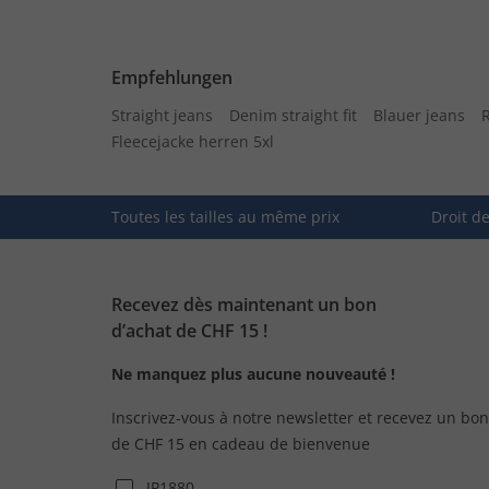
Empfehlungen
Straight jeans
Denim straight fit
Blauer jeans
R
Fleecejacke herren 5xl
Toutes les tailles au même prix
Droit d
Recevez dès maintenant un bon
d’achat de CHF 15 !
Ne manquez plus aucune nouveauté !
Inscrivez-vous à notre newsletter et recevez un bon
de CHF 15 en cadeau de bienvenue
JP1880