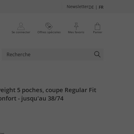
Newsletter
DE
|
FR
Se connecter
Offres spéciales
Mes favoris
Panier
eight 5 poches, coupe Regular Fit
onfort - jusqu'au 38/74
ion