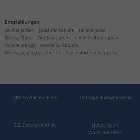
Empfehlungen
Leichte jacken
Jacke mit kapuze
Hoodie jacke
Fitness Shirts
Outdoor jacken
Hoodies ohne kapuze
Hoodie orange
Hoodie xxl kapuze
Fitness jogginghose herren
Sweatshirt mit kapuze xl
Alle Größen ein Preis
100 Tage Rückgaberecht
SSL Datensicherheit
Lieferung an
Wunschadresse