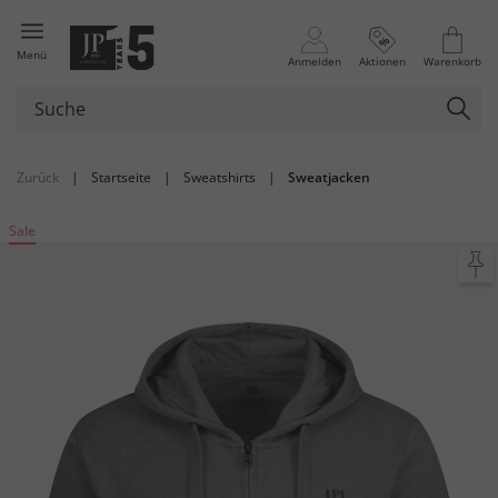
Menü
Anmelden
Aktionen
Warenkorb
Zurück
|
Startseite
|
Sweatshirts
|
Sweatjacken
Sale